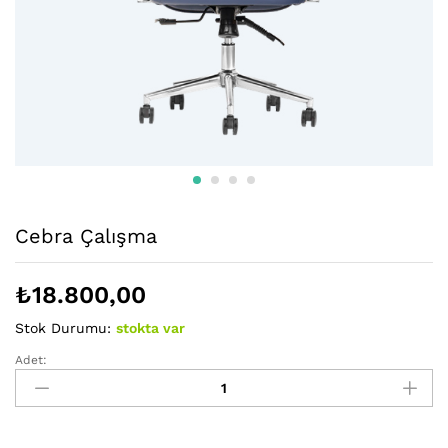
Cebra Çalışma
₺
18.800,00
Stok Durumu:
stokta var
Adet:
Cebra
Çalışma
miktarı