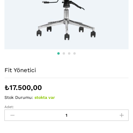
Fit Yönetici
₺
17.500,00
Stok Durumu:
stokta var
Adet:
Fit
Yönetici
miktarı