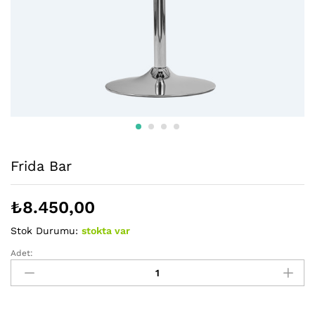
Frida Bar
₺
8.450,00
Stok Durumu:
stokta var
Adet:
Frida
Bar
miktarı